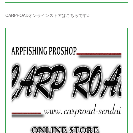
(
3
)
(
4
)
(
6
)
(
5
)
(
4
)
(
2
)
(
1
)
(
3
)
(
3
)
(
9
)
CARPROADオンラインストアはこちらです♫
(
3
)
(
1
)
(
5
)
(
4
)
(
7
)
(
1
)
(
1
)
(
7
)
(
8
)
(
2
)
(
3
)
(
5
)
(
4
)
(
1
)
(
3
)
(
3
)