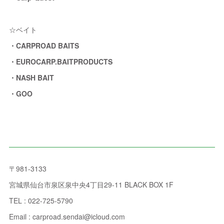
☆ベイト
・CARPROAD BAITS
・EUROCARP.BAITPRODUCTS
・NASH BAIT
・GOO
〒981-3133
宮城県仙台市泉区泉中央4丁目29-11 BLACK BOX 1F
TEL : 022-725-5790
Email : carproad.sendai@icloud.com