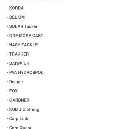
・KORDA
・DELKIM
・SOLAR Tackle
・ONE MORE CAST
・NASH TACKLE
・TRAKKER
・DAIWA.UK
・PVA HYDROSPOL
・Deeper
・FOX
・GARDNER
・KUMU Clothing
・Carp Link
・Carp Quest