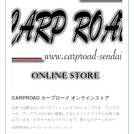
(
4
)
(
1
)
(
3
)
(
3
)
CARPROAD カープロード オンラインストア
日本では数少ないカープフィッシングプロショップです。アングラ
ーが、アングラーのために厳選してセレクトしたアイテムを取り揃
えています。ビギナーからベテランまで、様々なステージのカー…
CARPROAD カープロード オンラインストア