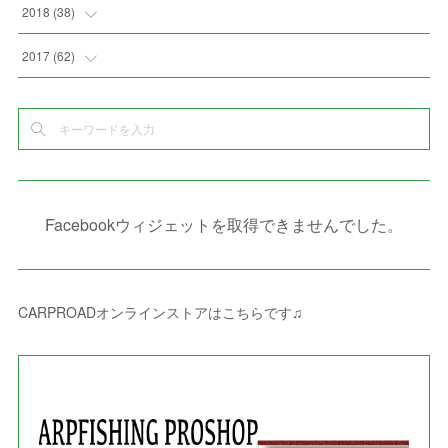
(
7
)
(
7
)
(
5
)
(
4
)
(
1
)
(
3
)
2018
(
38
)
(
10
)
(
5
)
(
3
)
(
5
)
(
3
)
(
1
)
(
3
)
(
5
)
2017
(
62
)
(
5
)
(
9
)
(
4
)
(
7
)
(
2
)
(
3
)
(
3
)
(
3
)
(
5
)
(
2
)
(
6
)
(
4
)
(
8
)
(
1
)
(
1
)
(
2
)
(
2
)
(
9
)
(
15
)
(
4
)
(
6
)
(
8
)
(
3
)
(
4
)
(
1
)
(
1
)
(
3
)
(
10
)
(
2
)
(
4
)
(
4
)
(
1
)
(
1
)
(
2
)
Facebookウィジェットを取得できませんでした。
(
2
)
(
3
)
(
8
)
(
8
)
(
4
)
(
4
)
(
1
)
(
3
)
(
4
)
(
6
)
(
5
)
(
4
)
(
2
)
(
1
)
(
3
)
(
3
)
(
9
)
CARPROADオンラインストアはこちらです♫
(
3
)
(
1
)
(
5
)
(
4
)
(
7
)
(
1
)
(
1
)
(
7
)
(
8
)
(
2
)
(
3
)
(
5
)