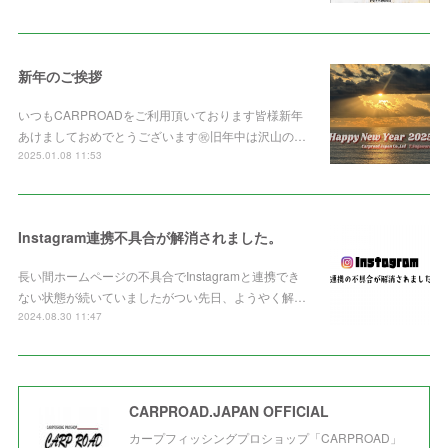
新年のご挨拶
いつもCARPROADをご利用頂いております皆様新年
あけましておめでとうございます㊗️旧年中は沢山の…
2025.01.08 11:53
Instagram連携不具合が解消されました。
長い間ホームページの不具合でInstagramと連携でき
ない状態が続いていましたがつい先日、ようやく解…
2024.08.30 11:47
CARPROAD.JAPAN OFFICIAL
カープフィッシングプロショップ「CARPROAD」