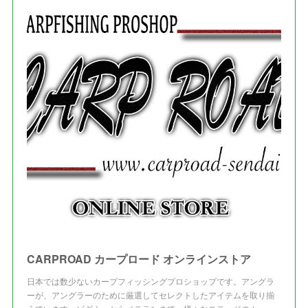
(
2
)
(
3
)
(
5
)
(
4
)
(
1
)
(
3
)
(
3
)
CARPROAD カープロード オンラインストア
日本では数少ないカープフィッシングプロショップです。アングラ
ーが、アングラーのために厳選してセレクトしたアイテムを取り揃