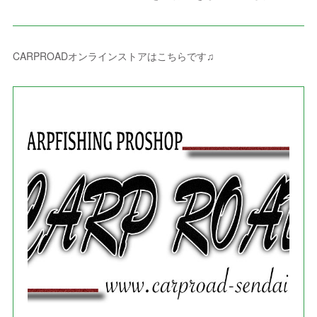
(
8
)
(
8
)
(
4
)
(
4
)
(
1
)
(
3
)
(
4
)
(
6
)
(
5
)
(
4
)
(
2
)
(
1
)
(
3
)
(
3
)
(
9
)
CARPROADオンラインストアはこちらです♫
(
3
)
(
1
)
(
5
)
(
4
)
(
7
)
(
1
)
(
1
)
(
7
)
(
8
)
(
2
)
(
3
)
(
5
)
(
4
)
(
1
)
(
3
)
(
3
)