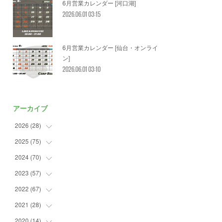
6月営業カレンダー [河口湖]
2026.06.01 03:15
6月営業カレンダー [仙台・オンライ
ン]
2026.06.01 03:10
アーカイブ
2026
(
28
)
2025
(
75
(
2
)
)
(
3
)
2024
(
70
(
7
)
)
(
5
)
(
2
)
2023
(
57
(
7
)
)
(
2
)
(
2
)
(
5
)
2022
(
67
(
4
)
)
(
3
)
(
9
)
(
6
)
(
8
)
2021
(
28
(
11
)
)
(
3
)
(
8
)
(
4
)
(
3
)
(
4
)
2020
(
14
(
4
)
)