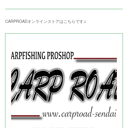
(
8
)
(
8
)
(
4
)
(
4
)
(
1
)
(
3
)
(
4
)
(
6
)
(
5
)
(
4
)
(
2
)
(
1
)
(
3
)
(
3
)
(
9
)
CARPROADオンラインストアはこちらです♫
(
3
)
(
1
)
(
5
)
(
4
)
(
7
)
(
1
)
(
1
)
(
7
)
(
8
)
(
2
)
(
3
)
(
5
)
(
4
)
(
1
)
(
3
)
(
3
)