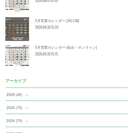
2026.06.01 03:10
5月営業カレンダー [河口湖]
2026.04.30 15:25
5月営業カレンダー [仙台・オンライン]
2026.04.30 15:15
アーカイブ
2026
(
26
)
(
3
)
2025
(
75
)
(
5
)
(
7
)
2024
(
70
)
(
2
)
(
2
)