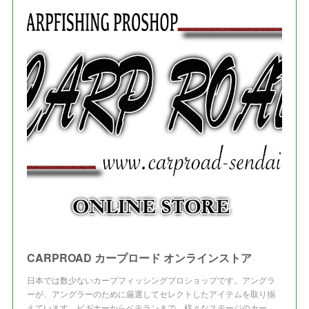
(
2
)
(
3
)
(
5
)
(
4
)
(
1
)
(
3
)
(
3
)
CARPROAD カープロード オンラインストア
日本では数少ないカープフィッシングプロショップです。アングラ
ーが、アングラーのために厳選してセレクトしたアイテムを取り揃
えています。ビギナーからベテランまで、様々なステージのカー…