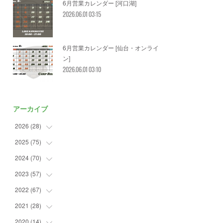
6月営業カレンダー [河口湖]
2026.06.01 03:15
6月営業カレンダー [仙台・オンライ
ン]
2026.06.01 03:10
アーカイブ
2026
(
28
)
2025
(
75
(
2
)
)
(
3
)
2024
(
70
(
7
)
)
(
5
)
(
2
)
2023
(
57
(
7
)
)
(
2
)
(
2
)
(
5
)
2022
(
67
(
4
)
)
(
3
)
(
9
)
(
6
)
(
8
)
2021
(
28
(
11
)
)
(
3
)
(
8
)
(
4
)
(
3
)
(
4
)
2020
(
14
(
4
)
)