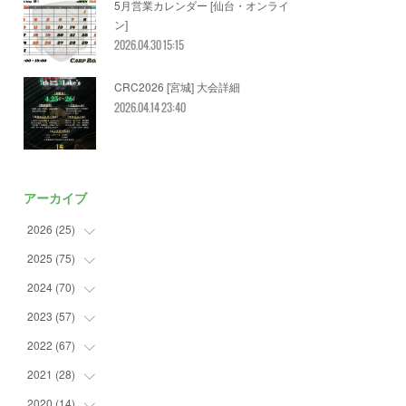
5月営業カレンダー [仙台・オンライ
ン]
2026.04.30 15:15
CRC2026 [宮城] 大会詳細
2026.04.14 23:40
アーカイブ
2026
(
25
)
2025
(
75
(
2
)
)
(
5
)
2024
(
70
(
7
)
)
(
2
)
(
2
)
2023
(
57
(
7
)
)
(
3
)
(
2
)
(
5
)
2022
(
67
(
4
)
)
(
3
)
(
9
)
(
6
)
(
8
)
2021
(
28
(
11
)
)
(
4
)
(
8
)
(
4
)
(
3
)
(
4
)
2020
(
14
(
4
)
)