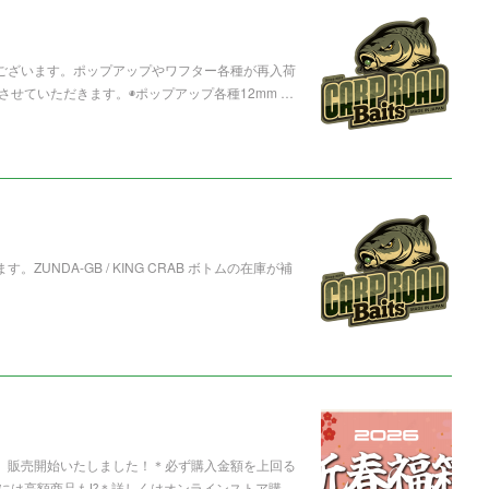
うございます。ポップアップやワフター各種が再入荷
せていただきます。◉ポップアップ各種12mm …
UNDA-GB / KING CRAB ボトムの在庫が補
箱」販売開始いたしました！＊必ず購入金額を上回る
には高額商品も⁉️＊詳しくはオンラインストア購…