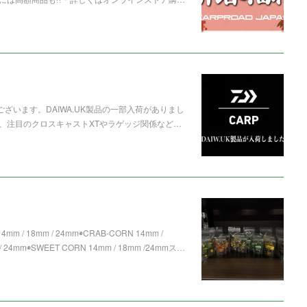
ざいます。DAIWA.UK製品の一部入荷がありまし
、注目のクロスキャストXTやラゲッジ関係など…
mm / 18mm / 24mm◉CRAB-CORN 14mm /
 24mm◉SWEET CORN 14mm / 18mm /24mmス…