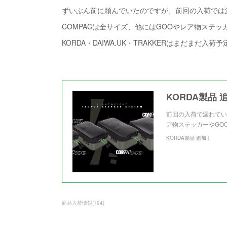
ずいぶん前に頼んでいたのですが、前回の入荷では漏
COMPACは全サイズ、他にはGOOやレア物ステッ
KORDA・DAIWA.UK・TRAKKERはまだまだ入荷
KORDA製品 
前回の入荷で漏れてい
ア物ステッカーやGO
KORDA製品 追加！
商品入荷情報
(
194
)