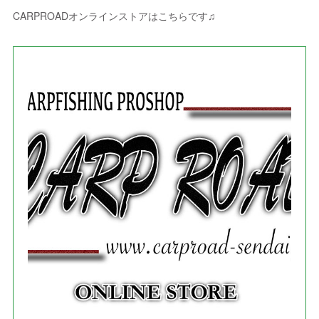
(
5
)
(
4
)
(
2
)
(
1
)
(
3
)
(
3
)
(
9
)
CARPROADオンラインストアはこちらです♫
(
3
)
(
1
)
(
5
)
(
4
)
(
7
)
(
1
)
(
1
)
(
7
)
(
8
)
(
2
)
(
3
)
(
5
)
(
4
)
(
1
)
(
3
)
(
3
)