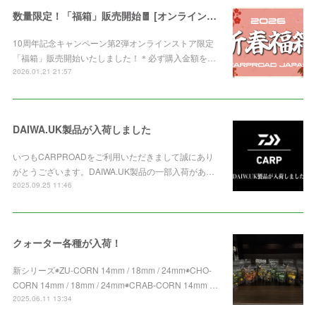
数量限定！「福箱」販売開始🧧 [オンライン限定]
10周年記念キャンペーン第2弾オンラインストア限定
「福箱」販売開始いたしました！＊必ず購入金額を…
2026.01.21 21:57
DAIWA.UK製品が入荷しました
いつもCARPROADをご利用いただきまして誠にあり
がとうございます。DAIWA.UK製品の一部入荷があ…
2025.09.25 11:46
クォーター各種が入荷！
新シリーズ◉ZU-CORN 14mm / 18mm / 24mm◉CHO-
CORN 14mm / 18mm / 24mm◉CRAB-CORN 14mm …
2025.06.11 13:34