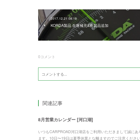
2017.12.21 08:16
KORDA製品 在庫補充&新製品追加
0
コメント
関連記事
8月営業カレンダー [河口湖]
いつもCARPROAD河口湖店をご利用いただきまして誠に
ます。10日〜19日は夏季休業とな離ますのでご注意くださ