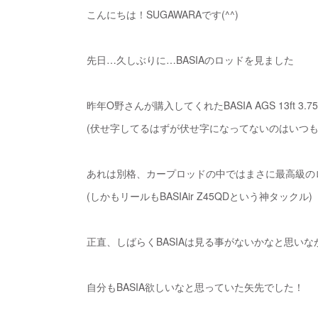
こんにちは！SUGAWARAです(^^)
先日…久しぶりに…BASIAのロッドを見ました
昨年O野さんが購入してくれたBASIA AGS 13ft 3.75lb
(伏せ字してるはずが伏せ字になってないのはいつも
あれは別格、カープロッドの中ではまさに最高級の
(しかもリールもBASIAir Z45QDという神タックル)
正直、しばらくBASIAは見る事がないかなと思いな
自分もBASIA欲しいなと思っていた矢先でした！