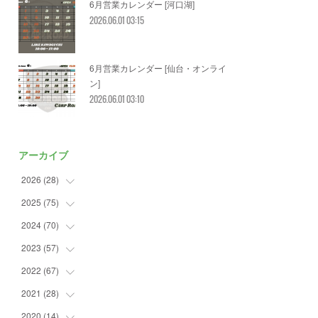
6月営業カレンダー [河口湖]
2026.06.01 03:15
6月営業カレンダー [仙台・オンライ
ン]
2026.06.01 03:10
アーカイブ
2026
(
28
)
2025
(
75
(
2
)
)
(
3
)
2024
(
70
(
7
)
)
(
5
)
(
2
)
2023
(
57
(
7
)
)
(
2
)
(
2
)
(
5
)
2022
(
67
(
4
)
)
(
3
)
(
9
)
(
6
)
(
8
)
2021
(
28
(
11
)
)
(
3
)
(
8
)
(
4
)
(
3
)
(
4
)
2020
(
14
(
4
)
)