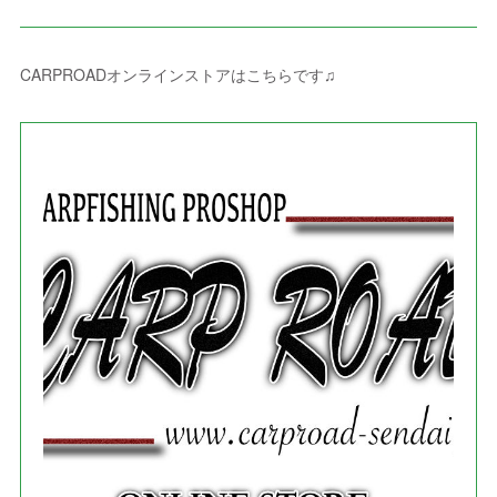
(
8
)
(
8
)
(
4
)
(
4
)
(
1
)
(
3
)
(
4
)
(
6
)
(
5
)
(
4
)
(
2
)
(
1
)
(
3
)
(
3
)
(
9
)
CARPROADオンラインストアはこちらです♫
(
3
)
(
1
)
(
5
)
(
4
)
(
7
)
(
1
)
(
1
)
(
7
)
(
8
)
(
2
)
(
3
)
(
5
)
(
4
)
(
1
)
(
3
)
(
3
)