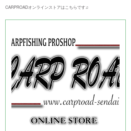
(
5
)
(
4
)
(
2
)
(
1
)
(
3
)
(
3
)
(
9
)
CARPROADオンラインストアはこちらです♫
(
3
)
(
1
)
(
5
)
(
4
)
(
7
)
(
1
)
(
1
)
(
7
)
(
8
)
(
2
)
(
3
)
(
5
)
(
4
)
(
1
)
(
3
)
(
3
)