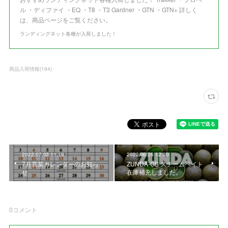
ル ・ディファイ ・EQ ・T8 ・T3 Gardner ・GTN ・GTN+ 詳しく
は、商品ページをご覧ください。
ランディングネット各種が入荷しました！
商品入荷情報
(
194
)
2022.07.03 11:19
2022.06.26 12:30
7月営業カレンダーのお知ら
ZUNDA-GB スチームベイト
せ
在庫補充しました。
0
コメント