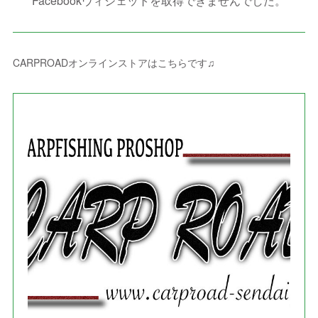
Facebookウィジェットを取得できませんでした。
(
3
)
(
8
)
(
8
)
(
4
)
(
4
)
(
1
)
(
3
)
(
4
)
(
6
)
(
5
)
(
4
)
(
2
)
(
1
)
(
3
)
(
3
)
(
9
)
CARPROADオンラインストアはこちらです♫
(
3
)
(
1
)
(
5
)
(
4
)
(
7
)
(
1
)
(
1
)
(
7
)
(
8
)
(
2
)
(
3
)
(
5
)
(
4
)
(
1
)
(
3
)
(
3
)