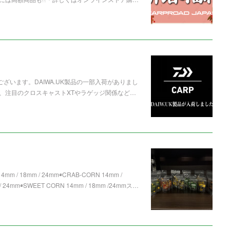
ざいます。DAIWA.UK製品の一部入荷がありまし
、注目のクロスキャストXTやラゲッジ関係など…
mm / 18mm / 24mm◉CRAB-CORN 14mm /
 24mm◉SWEET CORN 14mm / 18mm /24mmス…