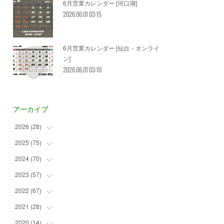
6月営業カレンダー [河口湖]
2026.06.01 03:15
6月営業カレンダー [仙台・オンライ
ン]
2026.06.01 03:10
アーカイブ
2026
(
28
)
2025
(
75
(
2
)
)
(
3
)
2024
(
70
(
7
)
)
(
5
)
(
2
)
2023
(
57
(
7
)
)
(
2
)
(
2
)
(
5
)
2022
(
67
(
4
)
)
(
3
)
(
9
)
(
6
)
(
8
)
2021
(
28
(
11
)
)
(
3
)
(
8
)
(
4
)
(
3
)
(
4
)
2020
(
14
(
4
)
)