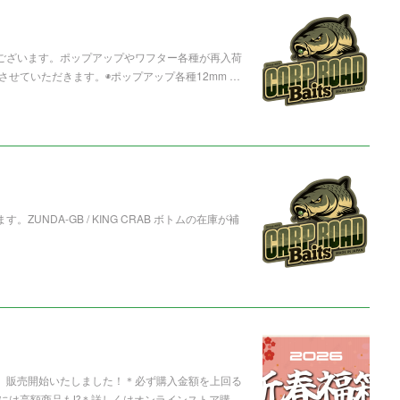
うございます。ポップアップやワフター各種が再入荷
せていただきます。◉ポップアップ各種12mm …
UNDA-GB / KING CRAB ボトムの在庫が補
箱」販売開始いたしました！＊必ず購入金額を上回る
には高額商品も⁉️＊詳しくはオンラインストア購…