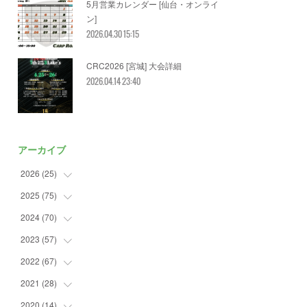
5月営業カレンダー [仙台・オンライ
ン]
2026.04.30 15:15
CRC2026 [宮城] 大会詳細
2026.04.14 23:40
アーカイブ
2026
(
25
)
2025
(
75
(
2
)
)
(
5
)
2024
(
70
(
7
)
)
(
2
)
(
2
)
2023
(
57
(
7
)
)
(
3
)
(
2
)
(
5
)
2022
(
67
(
4
)
)
(
3
)
(
9
)
(
6
)
(
8
)
2021
(
28
(
11
)
)
(
4
)
(
8
)
(
4
)
(
3
)
(
4
)
2020
(
14
(
4
)
)