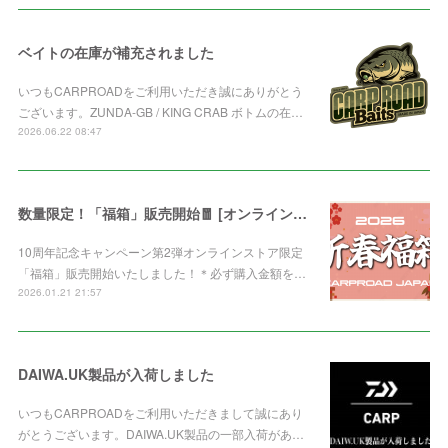
ベイトの在庫が補充されました
いつもCARPROADをご利用いただき誠にありがとう
ございます。ZUNDA-GB / KING CRAB ボトムの在…
2026.06.22 08:47
数量限定！「福箱」販売開始🧧 [オンライン限定]
10周年記念キャンペーン第2弾オンラインストア限定
「福箱」販売開始いたしました！＊必ず購入金額を…
2026.01.21 21:57
DAIWA.UK製品が入荷しました
いつもCARPROADをご利用いただきまして誠にあり
がとうございます。DAIWA.UK製品の一部入荷があ…