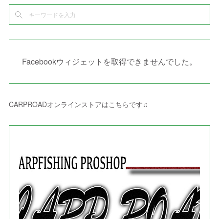
(
2
)
(
6
)
(
4
)
(
8
)
(
1
)
(
1
)
(
2
)
(
2
)
(
9
)
(
15
)
(
4
)
(
6
)
(
8
)
(
3
)
(
4
)
(
1
)
(
1
)
(
3
)
(
10
)
(
2
)
(
4
)
(
4
)
(
1
)
(
1
)
(
2
)
Facebookウィジェットを取得できませんでした。
(
2
)
(
3
)
(
8
)
(
8
)
(
4
)
(
4
)
(
1
)
(
3
)
(
4
)
(
6
)
(
5
)
(
4
)
(
2
)
(
1
)
(
3
)
(
3
)
(
9
)
CARPROADオンラインストアはこちらです♫
(
3
)
(
1
)
(
5
)
(
4
)
(
7
)
(
1
)
(
1
)
(
7
)
(
8
)
(
2
)
(
3
)
(
5
)
(
4
)
(
1
)
(
3
)