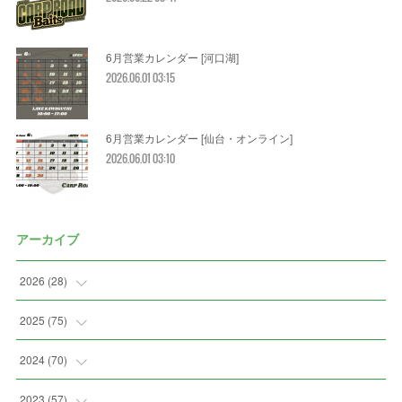
6月営業カレンダー [河口湖]
2026.06.01 03:15
6月営業カレンダー [仙台・オンライン]
2026.06.01 03:10
アーカイブ
2026
(
28
)
(
2
)
2025
(
75
)
(
3
)
(
7
)
2024
(
70
)
(
5
)
(
2
)
(
7
)
2023
(
57
)