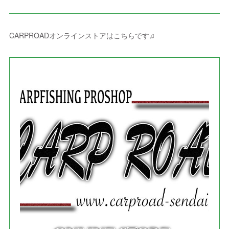
(
8
)
(
8
)
(
4
)
(
4
)
(
1
)
(
3
)
(
4
)
(
6
)
(
5
)
(
4
)
(
2
)
(
1
)
(
3
)
(
3
)
(
9
)
CARPROADオンラインストアはこちらです♫
(
3
)
(
1
)
(
5
)
(
4
)
(
7
)
(
1
)
(
1
)
(
7
)
(
8
)
(
2
)
(
3
)
(
5
)
(
4
)
(
1
)
(
3
)
(
3
)