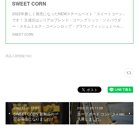
SWEET CORN
2022年新しく発売になったNEWスチームベイト「スイートコーン」
です！ 主成分はシリアルブレンド・コーングリッツ・ソイパウダ
ー・スキムミルク・コーンシロップ・ブラウンフィッシュミール…
SWEET CORN
商品入荷情報
(
194
)
2022.12.01 10:07
2022.11.25 11:26
SWEET CORN 新製品の一
カープボード コンパクトver.
部が発売になりました！
入庫しました。