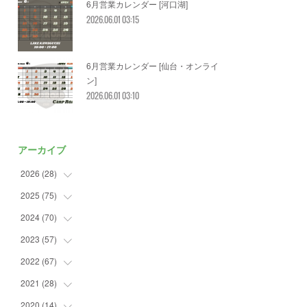
6月営業カレンダー [河口湖]
2026.06.01 03:15
6月営業カレンダー [仙台・オンライ
ン]
2026.06.01 03:10
アーカイブ
2026
(
28
)
2025
(
75
(
2
)
)
(
3
)
2024
(
70
(
7
)
)
(
5
)
(
2
)
2023
(
57
(
7
)
)
(
2
)
(
2
)
(
5
)
2022
(
67
(
4
)
)
(
3
)
(
9
)
(
6
)
(
8
)
2021
(
28
(
11
)
)
(
3
)
(
8
)
(
4
)
(
3
)
(
4
)
2020
(
14
(
4
)
)