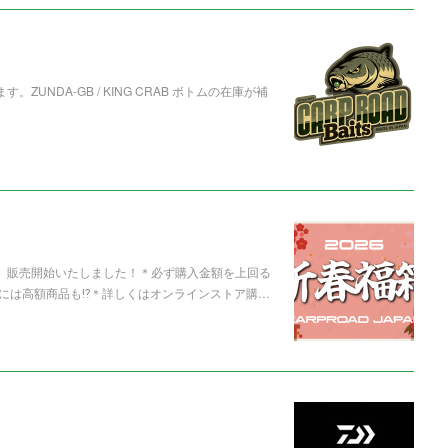
UNDA-GB / KING CRAB ボトムの在庫が補
箱」販売開始いたしました！＊必ず購入金額を上回る
には高額商品も⁉️＊詳しくはオンラインストア購…