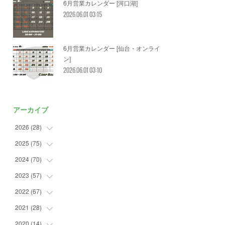
6月営業カレンダー [河口湖]
2026.06.01 03:15
6月営業カレンダー [仙台・オンライ
ン]
2026.06.01 03:10
アーカイブ
2026
(
28
)
2025
(
75
(
2
)
)
(
3
)
2024
(
70
(
7
)
)
(
5
)
(
2
)
2023
(
57
(
7
)
)
(
2
)
(
2
)
(
5
)
2022
(
67
(
4
)
)
(
3
)
(
9
)
(
6
)
(
8
)
2021
(
28
(
11
)
)
(
3
)
(
8
)
(
4
)
(
3
)
(
4
)
2020
(
14
(
4
)
)