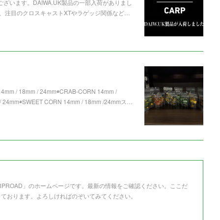
ざいます。DAIWA.UK製品の一部入荷がありまし
、注目のクロスキャストXTやラゲッジ関係など…
mm / 18mm / 24mm◉CRAB-CORN 14mm /
 24mm◉SWEET CORN 14mm / 18mm /24mmス…
RPROAD」のホームページです。最新の情報をご確認ください。ここだ
しております。よろしければのぞいてみてください。