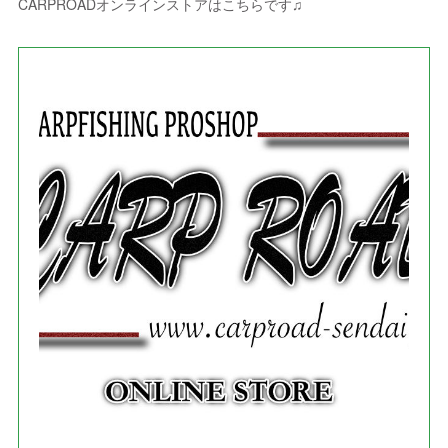
(
9
)
CARPROADオンラインストアはこちらです♫
(
3
)
(
1
)
(
5
)
(
4
)
(
7
)
(
1
)
(
1
)
(
7
)
(
8
)
(
2
)
(
3
)
(
5
)
(
4
)
(
1
)
(
3
)
(
3
)