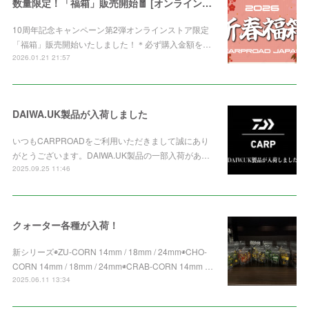
数量限定！「福箱」販売開始🧧 [オンライン限定]
10周年記念キャンペーン第2弾オンラインストア限定
「福箱」販売開始いたしました！＊必ず購入金額を…
2026.01.21 21:57
DAIWA.UK製品が入荷しました
いつもCARPROADをご利用いただきまして誠にあり
がとうございます。DAIWA.UK製品の一部入荷があ…
2025.09.25 11:46
クォーター各種が入荷！
新シリーズ◉ZU-CORN 14mm / 18mm / 24mm◉CHO-
CORN 14mm / 18mm / 24mm◉CRAB-CORN 14mm …
2025.06.11 13:34