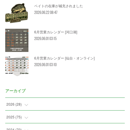
ベイトの在庫が補充されました
2026.06.22 08:47
6月営業カレンダー [河口湖]
2026.06.01 03:15
6月営業カレンダー [仙台・オンライン]
2026.06.01 03:10
アーカイブ
2026
(
28
)
(
2
)
2025
(
75
)
(
3
)
(
7
)
2024
(
70
)