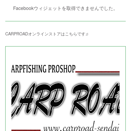
(
10
)
(
2
)
(
4
)
(
4
)
(
1
)
(
1
)
(
2
)
Facebookウィジェットを取得できませんでした。
(
2
)
(
3
)
(
8
)
(
8
)
(
4
)
(
4
)
(
1
)
(
3
)
(
4
)
(
6
)
(
5
)
(
4
)
(
2
)
(
1
)
(
3
)
(
3
)
(
9
)
CARPROADオンラインストアはこちらです♫
(
3
)
(
1
)
(
5
)
(
4
)
(
7
)
(
1
)
(
1
)
(
7
)
(
8
)
(
2
)
(
3
)
(
5
)
(
4
)
(
1
)
(
3
)
(
3
)