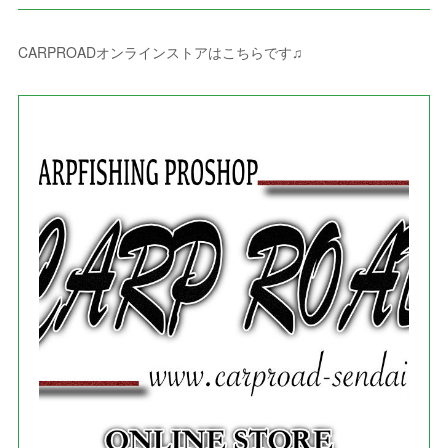
(
1
)
(
3
)
(
4
)
(
6
)
(
5
)
(
4
)
(
2
)
(
1
)
(
3
)
(
3
)
(
9
)
CARPROADオンラインストアはこちらです♫
(
3
)
(
1
)
(
5
)
(
4
)
(
7
)
(
1
)
(
1
)
(
7
)
(
8
)
(
2
)
(
3
)
(
5
)
(
4
)
(
1
)
(
3
)
(
3
)