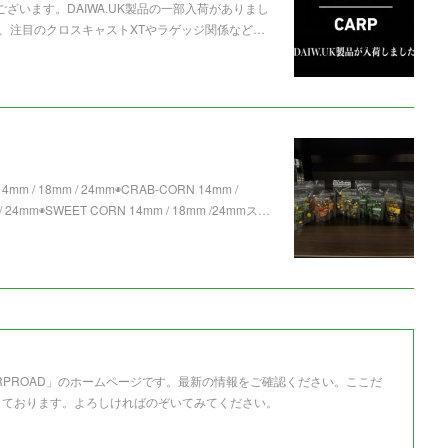
ざいます。DAIWA.UK製品の一部入荷がありまし
、注目のクロスキャストXTやラゲッジ関係など…
mm / 18mm / 24mm◉CRAB-CORN 14mm /
 24mm◉SWEET CORN 14mm / 18mm /24mmス…
RPROAD」のホームページです。最新の情報をご確認ください。ここだ
しております。よろしければのぞいてみてください。