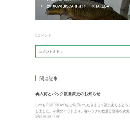
2018GW! BIGCARP連発！ K.TAKEDA
0
コメント
関連記事
再入荷とパック数量変更のお知らせ
いつもCARPROADをご利用いただきまして誠にありがと
しました。今回のロットより、各パックの数量と価格を変更さ
2026.06.28 14:08