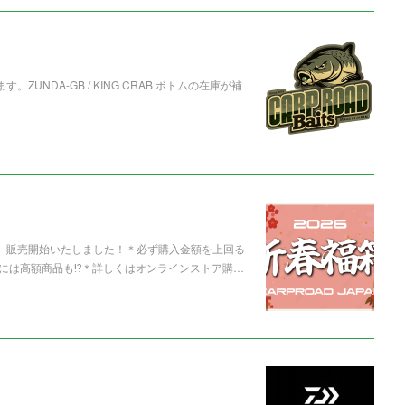
UNDA-GB / KING CRAB ボトムの在庫が補
箱」販売開始いたしました！＊必ず購入金額を上回る
には高額商品も⁉️＊詳しくはオンラインストア購…