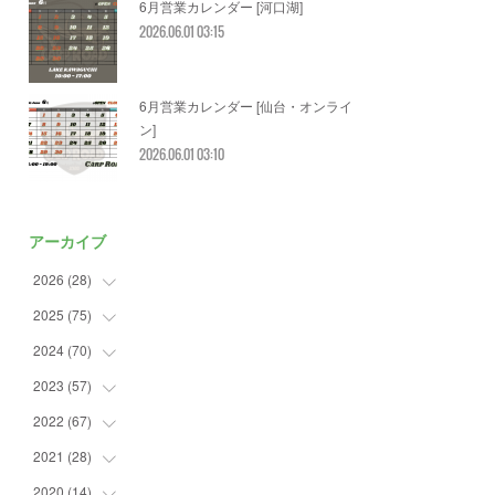
6月営業カレンダー [河口湖]
2026.06.01 03:15
6月営業カレンダー [仙台・オンライ
ン]
2026.06.01 03:10
アーカイブ
2026
(
28
)
2025
(
75
(
2
)
)
(
3
)
2024
(
70
(
7
)
)
(
5
)
(
2
)
2023
(
57
(
7
)
)
(
2
)
(
2
)
(
5
)
2022
(
67
(
4
)
)
(
3
)
(
9
)
(
6
)
(
8
)
2021
(
28
(
11
)
)
(
3
)
(
8
)
(
4
)
(
3
)
(
4
)
2020
(
14
(
4
)
)