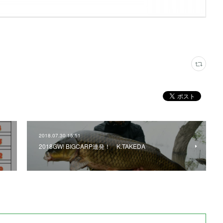
2018.07.30 15:51
2018GW! BIGCARP連発！ K.TAKEDA