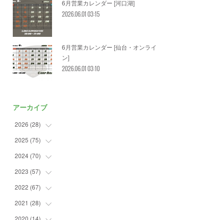
6月営業カレンダー [河口湖]
2026.06.01 03:15
6月営業カレンダー [仙台・オンライ
ン]
2026.06.01 03:10
アーカイブ
2026
(
28
)
2025
(
75
(
2
)
)
(
3
)
2024
(
70
(
7
)
)
(
5
)
(
2
)
2023
(
57
(
7
)
)
(
2
)
(
2
)
(
5
)
2022
(
67
(
4
)
)
(
3
)
(
9
)
(
6
)
(
8
)
2021
(
28
(
11
)
)
(
3
)
(
8
)
(
4
)
(
3
)
(
4
)
2020
(
14
(
4
)
)