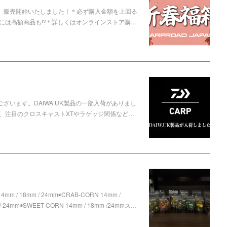
箱」販売開始いたしました！＊必ず購入金額を上回る
には高額商品も⁉️＊詳しくはオンラインストア購…
ざいます。DAIWA.UK製品の一部入荷がありまし
、注目のクロスキャストXTやラゲッジ関係など…
mm / 18mm / 24mm◉CRAB-CORN 14mm /
 24mm◉SWEET CORN 14mm / 18mm /24mmス…