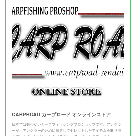
(
2
)
(
3
)
(
5
)
(
4
)
(
1
)
(
3
)
(
3
)
CARPROAD カープロード オンラインストア
日本では数少ないカープフィッシングプロショップです。アングラ
ーが、アングラーのために厳選してセレクトしたアイテムを取り揃