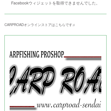
(
4
)
(
1
)
(
1
)
(
2
)
Facebookウィジェットを取得できませんでした。
(
2
)
(
3
)
(
8
)
(
8
)
(
4
)
(
4
)
(
1
)
(
3
)
(
4
)
(
6
)
(
5
)
(
4
)
(
2
)
(
1
)
(
3
)
(
3
)
(
9
)
CARPROADオンラインストアはこちらです♫
(
3
)
(
1
)
(
5
)
(
4
)
(
7
)
(
1
)
(
1
)
(
7
)
(
8
)
(
2
)
(
3
)
(
5
)
(
4
)
(
1
)
(
3
)
(
3
)