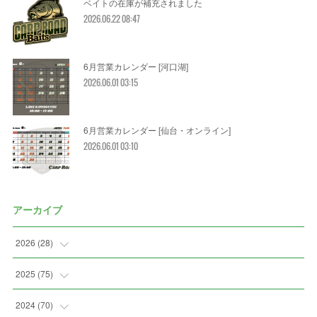
ベイトの在庫が補充されました
2026.06.22 08:47
6月営業カレンダー [河口湖]
2026.06.01 03:15
6月営業カレンダー [仙台・オンライン]
2026.06.01 03:10
アーカイブ
2026
(
28
)
(
2
)
2025
(
75
)
(
3
)
(
7
)
2024
(
70
)