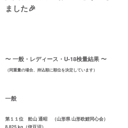
ました🎉
〜 一般・レディース・U-18検量結果 〜
（同重量の場合、持込順に順位を決定しています）
一般
第１１位 舩山 通昭 （山形県 山形欧鯉同心会）
8.825 kg（伊豆沼）