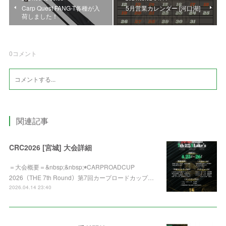
Carp Quest FANG-T各種が入
5月営業カレンダー [河口湖]
荷しました！
0
コメント
関連記事
CRC2026 [宮城] 大会詳細
＝大会概要＝&nbsp;&nbsp;◉CARPROADCUP
2026（THE 7th Round）第7回カープロードカップ…
2026.04.14 23:40