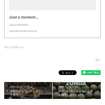
Just a moment...
Just a moment...
carproad-sendai.stores.jp
商品入荷情報
(
194
)
2024.05.23 12:35
2024.05.19 06:43
新製品チョコレートクラン
ZUNDA-GBボトム他の在庫
チ発売！
を補充しました。