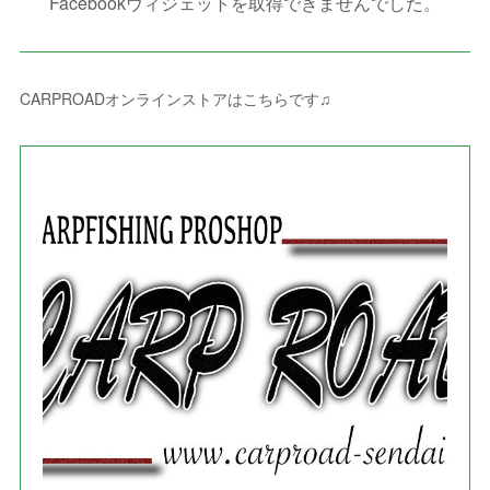
Facebookウィジェットを取得できませんでした。
(
2
)
(
3
)
(
8
)
(
8
)
(
4
)
(
4
)
(
1
)
(
3
)
(
4
)
(
6
)
(
5
)
(
4
)
(
2
)
(
1
)
(
3
)
(
3
)
(
9
)
CARPROADオンラインストアはこちらです♫
(
3
)
(
1
)
(
5
)
(
4
)
(
7
)
(
1
)
(
1
)
(
7
)
(
8
)
(
2
)
(
3
)
(
5
)
(
4
)
(
1
)
(
3
)
(
3
)