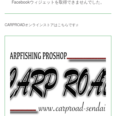
(
1
)
(
2
)
Facebookウィジェットを取得できませんでした。
(
2
)
(
3
)
(
8
)
(
8
)
(
4
)
(
4
)
(
1
)
(
3
)
(
4
)
(
6
)
(
5
)
(
4
)
(
2
)
(
1
)
(
3
)
(
3
)
(
9
)
CARPROADオンラインストアはこちらです♫
(
3
)
(
1
)
(
5
)
(
4
)
(
7
)
(
1
)
(
1
)
(
7
)
(
8
)
(
2
)
(
3
)
(
5
)
(
4
)
(
1
)
(
3
)
(
3
)