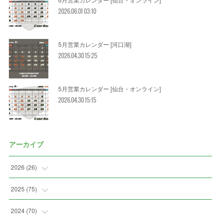
2026.06.01 03:10
5月営業カレンダー [河口湖]
2026.04.30 15:25
5月営業カレンダー [仙台・オンライン]
2026.04.30 15:15
アーカイブ
2026
(
26
)
(
3
)
2025
(
75
)
(
5
)
(
7
)
2024
(
70
)