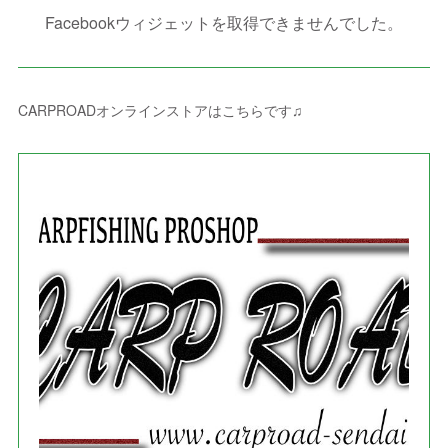
(
10
)
(
2
)
(
4
)
(
4
)
(
1
)
(
1
)
(
2
)
Facebookウィジェットを取得できませんでした。
(
2
)
(
3
)
(
8
)
(
8
)
(
4
)
(
4
)
(
1
)
(
3
)
(
4
)
(
6
)
(
5
)
(
4
)
(
2
)
(
1
)
(
3
)
(
3
)
(
9
)
CARPROADオンラインストアはこちらです♫
(
3
)
(
1
)
(
5
)
(
4
)
(
7
)
(
1
)
(
1
)
(
7
)
(
8
)
(
2
)
(
3
)
(
5
)
(
4
)
(
1
)
(
3
)
(
3
)