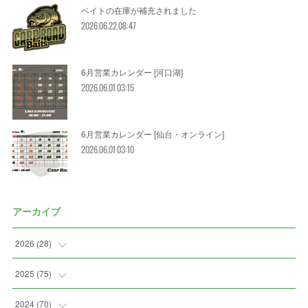
ベイトの在庫が補充されました
2026.06.22 08:47
6月営業カレンダー [河口湖]
2026.06.01 03:15
6月営業カレンダー [仙台・オンライン]
2026.06.01 03:10
アーカイブ
2026
(
28
)
(
2
)
2025
(
75
)
(
3
)
(
7
)
2024
(
70
)