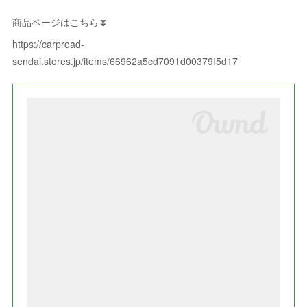
商品ページはこちら⏬
https://carproad-
sendai.stores.jp/items/66962a5cd7091d00379f5d17