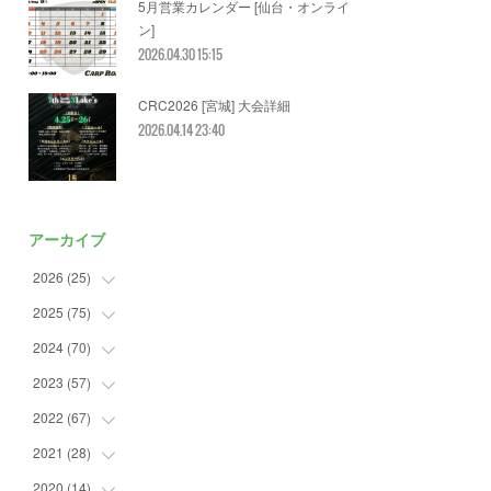
5月営業カレンダー [仙台・オンライ
ン]
2026.04.30 15:15
CRC2026 [宮城] 大会詳細
2026.04.14 23:40
アーカイブ
2026
(
25
)
2025
(
75
(
2
)
)
(
5
)
2024
(
70
(
7
)
)
(
2
)
(
2
)
2023
(
57
(
7
)
)
(
3
)
(
2
)
(
5
)
2022
(
67
(
4
)
)
(
3
)
(
9
)
(
6
)
(
8
)
2021
(
28
(
11
)
)
(
4
)
(
8
)
(
4
)
(
3
)
(
4
)
2020
(
14
(
4
)
)