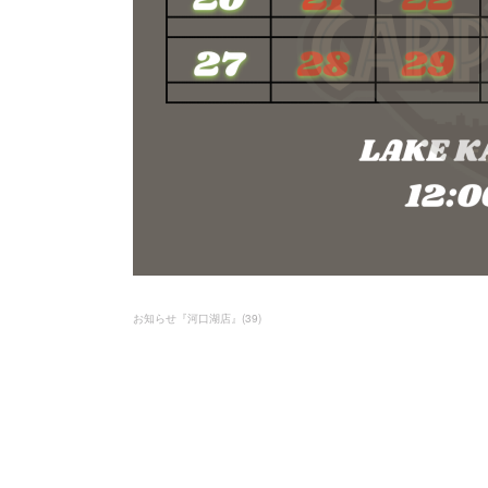
お知らせ『河口湖店』
(
39
)