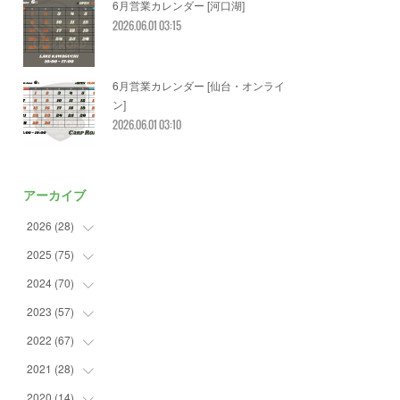
6月営業カレンダー [河口湖]
2026.06.01 03:15
6月営業カレンダー [仙台・オンライ
ン]
2026.06.01 03:10
アーカイブ
2026
(
28
)
2025
(
75
(
2
)
)
(
3
)
2024
(
70
(
7
)
)
(
5
)
(
2
)
2023
(
57
(
7
)
)
(
2
)
(
2
)
(
5
)
2022
(
67
(
4
)
)
(
3
)
(
9
)
(
6
)
(
8
)
2021
(
28
(
11
)
)
(
3
)
(
8
)
(
4
)
(
3
)
(
4
)
2020
(
14
(
4
)
)