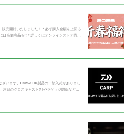
箱」販売開始いたしました！＊必ず購入金額を上回る
には高額商品も⁉️＊詳しくはオンラインストア購…
ざいます。DAIWA.UK製品の一部入荷がありまし
、注目のクロスキャストXTやラゲッジ関係など…