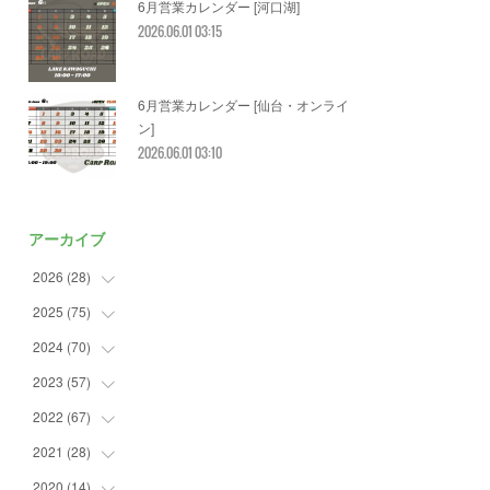
6月営業カレンダー [河口湖]
2026.06.01 03:15
6月営業カレンダー [仙台・オンライ
ン]
2026.06.01 03:10
アーカイブ
2026
(
28
)
2025
(
75
(
2
)
)
(
3
)
2024
(
70
(
7
)
)
(
5
)
(
2
)
2023
(
57
(
7
)
)
(
2
)
(
2
)
(
5
)
2022
(
67
(
4
)
)
(
3
)
(
9
)
(
6
)
(
8
)
2021
(
28
(
11
)
)
(
3
)
(
8
)
(
4
)
(
3
)
(
4
)
2020
(
14
(
4
)
)