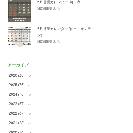
6月営業カレンダー [河口湖]
2026.06.01 03:15
6月営業カレンダー [仙台・オンライ
ン]
2026.06.01 03:10
アーカイブ
2026
(
28
)
2025
(
75
(
2
)
)
(
3
)
2024
(
70
(
7
)
)
(
5
)
(
2
)
2023
(
57
(
7
)
)
(
2
)
(
2
)
(
5
)
2022
(
67
(
4
)
)
(
3
)
(
9
)
(
6
)
(
8
)
2021
(
28
(
11
)
)
(
3
)
(
8
)
(
4
)
(
3
)
(
4
)
2020
(
14
(
4
)
)