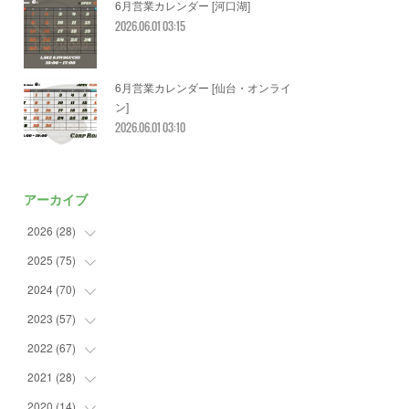
6月営業カレンダー [河口湖]
2026.06.01 03:15
6月営業カレンダー [仙台・オンライ
ン]
2026.06.01 03:10
アーカイブ
2026
(
28
)
2025
(
75
(
2
)
)
(
3
)
2024
(
70
(
7
)
)
(
5
)
(
2
)
2023
(
57
(
7
)
)
(
2
)
(
2
)
(
5
)
2022
(
67
(
4
)
)
(
3
)
(
9
)
(
6
)
(
8
)
2021
(
28
(
11
)
)
(
3
)
(
8
)
(
4
)
(
3
)
(
4
)
2020
(
14
(
4
)
)