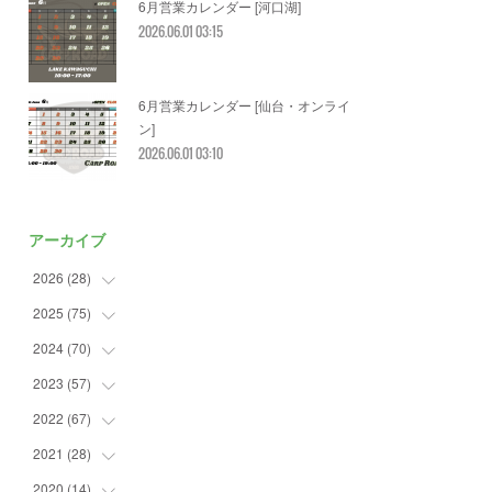
6月営業カレンダー [河口湖]
2026.06.01 03:15
6月営業カレンダー [仙台・オンライ
ン]
2026.06.01 03:10
アーカイブ
2026
(
28
)
2025
(
75
(
2
)
)
(
3
)
2024
(
70
(
7
)
)
(
5
)
(
2
)
2023
(
57
(
7
)
)
(
2
)
(
2
)
(
5
)
2022
(
67
(
4
)
)
(
3
)
(
9
)
(
6
)
(
8
)
2021
(
28
(
11
)
)
(
3
)
(
8
)
(
4
)
(
3
)
(
4
)
2020
(
14
(
4
)
)