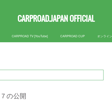
CARPROAD.JAPAN OFFICIAL
CARPROAD TV [YouTube]
CARPROAD CUP
オンライ
ード７の公開