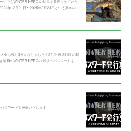
ジでもWINTER HERO の結果を発表させていた
4年12月21日〜2025年2月24日という真冬の…
大会も残り3日となりました！2月24日 23:59 の最
初のWINTER HEROの 最後のパスワードを…
週のパスワードを発表いたします！