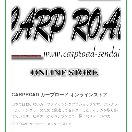
(
4
)
(
1
)
(
3
)
(
3
)
CARPROAD カープロード オンラインストア
日本では数少ないカープフィッシングプロショップです。アングラ
ーが、アングラーのために厳選してセレクトしたアイテムを取り揃
えています。ビギナーからベテランまで、様々なステージのカー…
CARPROAD カープロード オンラインストア