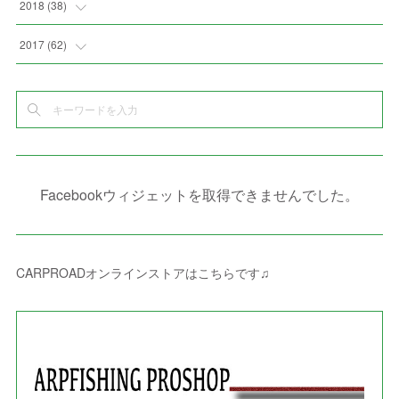
(
4
)
(
1
)
(
3
)
2018
(
38
)
(
10
)
(
5
)
(
3
)
(
5
)
(
3
)
(
1
)
(
3
)
(
5
)
2017
(
62
)
(
5
)
(
9
)
(
4
)
(
7
)
(
2
)
(
3
)
(
3
)
(
3
)
(
5
)
(
2
)
(
6
)
(
4
)
(
8
)
(
1
)
(
1
)
(
2
)
(
2
)
(
9
)
(
15
)
(
4
)
(
6
)
(
8
)
(
3
)
(
4
)
(
1
)
(
1
)
(
3
)
(
10
)
(
2
)
(
4
)
(
4
)
(
1
)
(
1
)
(
2
)
Facebookウィジェットを取得できませんでした。
(
2
)
(
3
)
(
8
)
(
8
)
(
4
)
(
4
)
(
1
)
(
3
)
(
4
)
(
6
)
(
5
)
(
4
)
(
2
)
(
1
)
(
3
)
(
3
)
(
9
)
CARPROADオンラインストアはこちらです♫
(
3
)
(
1
)
(
5
)
(
4
)
(
7
)
(
1
)
(
1
)
(
7
)
(
8
)
(
2
)
(
3
)
(
5
)