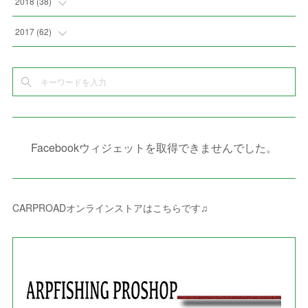
(
3
)
2018
(
38
)
(
10
)
(
5
)
(
3
)
(
5
)
(
3
)
(
1
)
(
3
)
(
5
)
2017
(
62
)
(
5
)
(
9
)
(
4
)
(
7
)
(
2
)
(
3
)
(
3
)
(
3
)
(
5
)
(
2
)
(
6
)
(
4
)
(
8
)
(
1
)
(
1
)
(
2
)
(
2
)
(
9
)
(
15
)
(
4
)
(
6
)
(
8
)
(
3
)
(
4
)
(
1
)
(
1
)
(
3
)
(
10
)
(
2
)
(
4
)
(
4
)
(
1
)
(
1
)
(
2
)
Facebookウィジェットを取得できませんでした。
(
2
)
(
3
)
(
8
)
(
8
)
(
4
)
(
4
)
(
1
)
(
3
)
(
4
)
(
6
)
(
5
)
(
4
)
(
2
)
(
1
)
(
3
)
(
3
)
(
9
)
CARPROADオンラインストアはこちらです♫
(
3
)
(
1
)
(
5
)
(
4
)
(
7
)
(
1
)
(
1
)
(
7
)
(
8
)
(
2
)
(
3
)
(
5
)