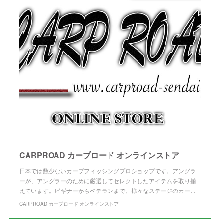
(
4
)
(
1
)
(
3
)
(
3
)
CARPROAD カープロード オンラインストア
日本では数少ないカープフィッシングプロショップです。アングラ
ーが、アングラーのために厳選してセレクトしたアイテムを取り揃
えています。ビギナーからベテランまで、様々なステージのカー…
CARPROAD カープロード オンラインストア