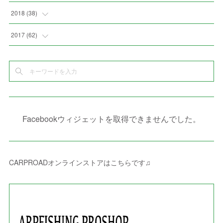
(
6
)
(
3
)
(
7
)
(
7
)
(
5
)
(
4
)
(
1
)
(
3
)
2018
(
38
)
(
10
)
(
5
)
(
3
)
(
5
)
(
3
)
(
1
)
(
3
)
(
5
)
2017
(
62
)
(
5
)
(
9
)
(
4
)
(
7
)
(
2
)
(
3
)
(
3
)
(
3
)
(
5
)
(
2
)
(
6
)
(
4
)
(
8
)
(
1
)
(
1
)
(
2
)
(
2
)
(
9
)
(
15
)
(
4
)
(
6
)
(
8
)
(
3
)
(
4
)
(
1
)
(
1
)
(
3
)
(
10
)
(
2
)
(
4
)
(
4
)
(
1
)
(
1
)
(
2
)
Facebookウィジェットを取得できませんでした。
(
2
)
(
3
)
(
8
)
(
8
)
(
4
)
(
4
)
(
1
)
(
3
)
(
4
)
(
6
)
(
5
)
(
4
)
(
2
)
(
1
)
(
3
)
(
3
)
(
9
)
CARPROADオンラインストアはこちらです♫
(
3
)
(
1
)
(
5
)
(
4
)
(
7
)
(
1
)
(
1
)
(
7
)
(
8
)
(
2
)
(
3
)