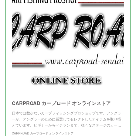
(
5
)
(
4
)
(
1
)
(
3
)
(
3
)
CARPROAD カープロード オンラインストア
日本では数少ないカープフィッシングプロショップです。アングラ
ーが、アングラーのために厳選してセレクトしたアイテムを取り揃
えています。ビギナーからベテランまで、様々なステージのカー…
CARPROAD カープロード オンラインストア