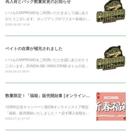
再入荷とパック数量変更のお知らせ
いつもCARPROADをご利用いただきまして誠にあり
がとうございます。ポップアップやワフター各種が…
2026.06.28 14:08
ベイトの在庫が補充されました
いつもCARPROADをご利用いただき誠にありがとう
ございます。ZUNDA-GB / KING CRAB ボトムの在…
2026.06.22 08:47
数量限定！「福箱」販売開始🧧 [オンライン限定]
10周年記念キャンペーン第2弾オンラインストア限定
「福箱」販売開始いたしました！＊必ず購入金額を…
2026.01.21 21:57