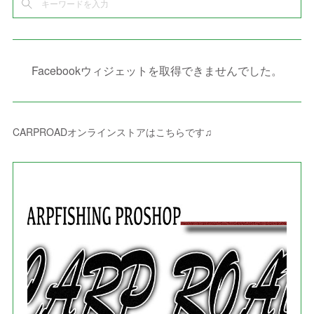
(
2
)
(
6
)
(
4
)
(
8
)
(
1
)
(
1
)
(
2
)
(
2
)
(
9
)
(
15
)
(
4
)
(
6
)
(
8
)
(
3
)
(
4
)
(
1
)
(
1
)
(
3
)
(
10
)
(
2
)
(
4
)
(
4
)
(
1
)
(
1
)
(
2
)
Facebookウィジェットを取得できませんでした。
(
2
)
(
3
)
(
8
)
(
8
)
(
4
)
(
4
)
(
1
)
(
3
)
(
4
)
(
6
)
(
5
)
(
4
)
(
2
)
(
1
)
(
3
)
(
3
)
(
9
)
CARPROADオンラインストアはこちらです♫
(
3
)
(
1
)
(
5
)
(
4
)
(
7
)
(
1
)
(
1
)
(
7
)
(
8
)
(
2
)
(
3
)
(
5
)
(
4
)
(
1
)
(
3
)
(
3
)