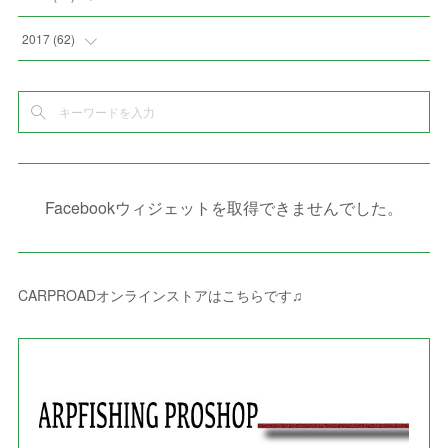
(
10
)
(
5
)
(
3
)
(
5
)
(
3
)
(
1
)
(
3
)
(
5
)
2017
(
62
)
(
5
)
(
9
)
(
4
)
(
7
)
(
2
)
(
3
)
(
3
)
(
3
)
(
5
)
(
2
)
(
6
)
(
4
)
(
8
)
(
1
)
(
1
)
(
2
)
(
2
)
(
9
)
(
15
)
(
4
)
(
6
)
(
8
)
(
3
)
(
4
)
(
1
)
(
1
)
(
3
)
(
10
)
(
2
)
(
4
)
(
4
)
(
1
)
(
1
)
(
2
)
Facebookウィジェットを取得できませんでした。
(
2
)
(
3
)
(
8
)
(
8
)
(
4
)
(
4
)
(
1
)
(
3
)
(
4
)
(
6
)
(
5
)
(
4
)
(
2
)
(
1
)
(
3
)
(
3
)
(
9
)
CARPROADオンラインストアはこちらです♫
(
3
)
(
1
)
(
5
)
(
4
)
(
7
)
(
1
)
(
1
)
(
7
)
(
8
)
(
2
)
(
3
)
(
5
)