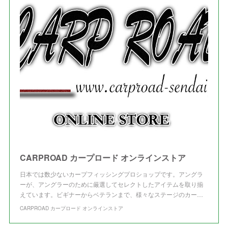
(
4
)
(
1
)
(
3
)
(
3
)
CARPROAD カープロード オンラインストア
日本では数少ないカープフィッシングプロショップです。アングラ
ーが、アングラーのために厳選してセレクトしたアイテムを取り揃
えています。ビギナーからベテランまで、様々なステージのカー…
CARPROAD カープロード オンラインストア