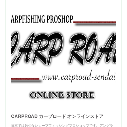
(
1
)
(
1
)
(
7
)
(
8
)
(
2
)
(
3
)
(
5
)
(
4
)
(
1
)
(
3
)
(
3
)
CARPROAD カープロード オンラインストア
日本では数少ないカープフィッシングプロショップです。アングラ