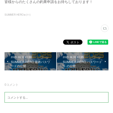
皆様からのたくさんの釣果申請をお待ちしております！
SUMMER HERO☀️
(
11
)
2025.09.12 21:00
2025.08.30 01:25
SUMMER HERO 最終パスワ
SUMMER HERO パスワード
ードの公開
５ の公開
0
コメント