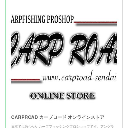
(
1
)
(
1
)
(
7
)
(
8
)
(
2
)
(
3
)
(
5
)
(
4
)
(
1
)
(
3
)
(
3
)
CARPROAD カープロード オンラインストア
日本では数少ないカープフィッシングプロショップです。アングラ