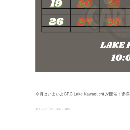
今月はいよいよCRC Lake Kawaguchi が開
お知らせ『河口湖店』
(
39
)