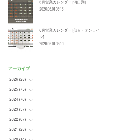
6月営業カレンダー [河口湖]
2026.06.01 03:15
6月営業カレンダー [仙台・オンライ
ン]
2026.06.01 03:10
アーカイブ
2026
(
28
)
2025
(
75
(
2
)
)
(
3
)
2024
(
70
(
7
)
)
(
5
)
(
2
)
2023
(
57
(
7
)
)
(
2
)
(
2
)
(
5
)
2022
(
67
(
4
)
)
(
3
)
(
9
)
(
6
)
(
8
)
2021
(
28
(
11
)
)
(
3
)
(
8
)
(
4
)
(
3
)
(
4
)
2020
(
14
(
4
)
)