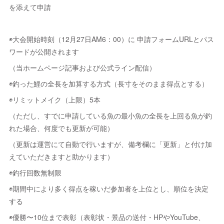
を添えて申請
◉大会開始時刻（12月27日AM6：00）に 申請フォームURLとパス
ワードが公開されます
（当ホームページ記事および公式ライン配信）
◉釣った鯉の全長を加算する方式（長寸をそのまま得点とする）
◉リミットメイク（上限）5本
（ただし、すでに申請している魚の最小魚の全長を上回る魚が釣
れた場合、何度でも更新が可能）
（更新は運営にて自動で行いますが、備考欄に「更新」と付け加
えていただきますと助かります）
◉釣行回数無制限
◉期間中により多く得点を稼いだ参加者を上位とし、順位を決定
する
◉優勝〜10位まで表彰（表彰状・景品の送付・HPやYouTube、