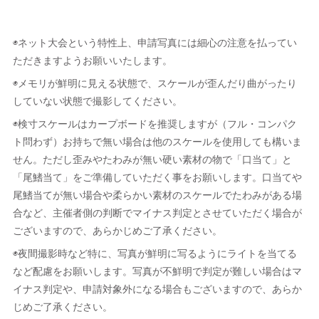
◉ネット大会という特性上、申請写真には細心の注意を払ってい
ただきますようお願いいたします。
◉メモリが鮮明に見える状態で、スケールが歪んだり曲がったり
していない状態で撮影してください。
◉検寸スケールはカープボードを推奨しますが（フル・コンパク
ト問わず）お持ちで無い場合は他のスケールを使用しても構いま
せん。ただし歪みやたわみが無い硬い素材の物で「口当て」と
「尾鰭当て」をご準備していただく事をお願いします。口当てや
尾鰭当てが無い場合や柔らかい素材のスケールでたわみがある場
合など、主催者側の判断でマイナス判定とさせていただく場合が
ございますので、あらかじめご了承ください。
◉夜間撮影時など特に、写真が鮮明に写るようにライトを当てる
など配慮をお願いします。写真が不鮮明で判定が難しい場合はマ
イナス判定や、申請対象外になる場合もございますので、あらか
じめご了承ください。