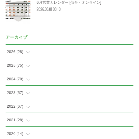
6月営業カレンダー [仙台・オンライン]
2026.06.01 03:10
アーカイブ
2026
(
28
)
(
2
)
2025
(
75
)
(
3
)
(
7
)
2024
(
70
)
(
5
)
(
2
)
(
7
)
2023
(
57
)
(
2
)
(
2
)
(
5
)
(
4
)
2022
(
67
)
(
3
)
(
9
)
(
6
)
(
8
)
(
11
)
2021
(
28
)
(
3
)
(
8
)
(
4
)
(
3
)
(
4
)
(
4
)
2020
(
14
)