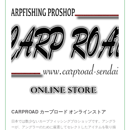
(
7
)
(
8
)
(
2
)
(
3
)
(
5
)
(
4
)
(
1
)
(
3
)
(
3
)
CARPROAD カープロード オンラインストア
日本では数少ないカープフィッシングプロショップです。アングラ
ーが、アングラーのために厳選してセレクトしたアイテムを取り揃