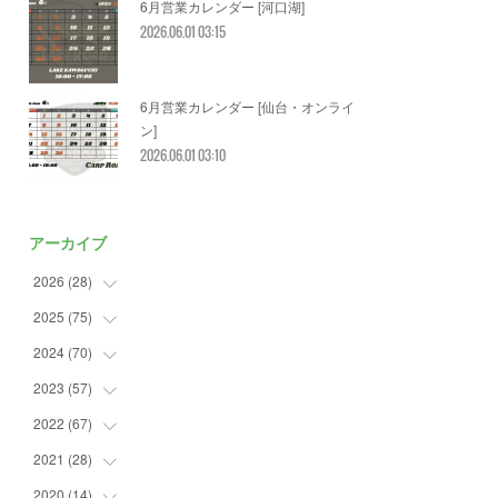
6月営業カレンダー [河口湖]
2026.06.01 03:15
6月営業カレンダー [仙台・オンライ
ン]
2026.06.01 03:10
アーカイブ
2026
(
28
)
2025
(
75
(
2
)
)
(
3
)
2024
(
70
(
7
)
)
(
5
)
(
2
)
2023
(
57
(
7
)
)
(
2
)
(
2
)
(
5
)
2022
(
67
(
4
)
)
(
3
)
(
9
)
(
6
)
(
8
)
2021
(
28
(
11
)
)
(
3
)
(
8
)
(
4
)
(
3
)
(
4
)
2020
(
14
(
4
)
)