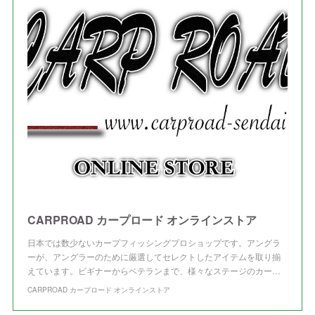
(
4
)
(
1
)
(
3
)
(
3
)
CARPROAD カープロード オンラインストア
日本では数少ないカープフィッシングプロショップです。アングラ
ーが、アングラーのために厳選してセレクトしたアイテムを取り揃
えています。ビギナーからベテランまで、様々なステージのカー…
CARPROAD カープロード オンラインストア