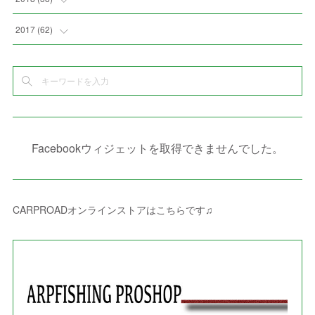
(
10
)
(
5
)
(
3
)
(
5
)
(
3
)
(
1
)
(
3
)
(
5
)
2017
(
62
)
(
5
)
(
9
)
(
4
)
(
7
)
(
2
)
(
3
)
(
3
)
(
3
)
(
5
)
(
2
)
(
6
)
(
4
)
(
8
)
(
1
)
(
1
)
(
2
)
(
2
)
(
9
)
(
15
)
(
4
)
(
6
)
(
8
)
(
3
)
(
4
)
(
1
)
(
1
)
(
3
)
(
10
)
(
2
)
(
4
)
(
4
)
(
1
)
(
1
)
(
2
)
Facebookウィジェットを取得できませんでした。
(
2
)
(
3
)
(
8
)
(
8
)
(
4
)
(
4
)
(
1
)
(
3
)
(
4
)
(
6
)
(
5
)
(
4
)
(
2
)
(
1
)
(
3
)
(
3
)
(
9
)
CARPROADオンラインストアはこちらです♫
(
3
)
(
1
)
(
5
)
(
4
)
(
7
)
(
1
)
(
1
)
(
7
)
(
8
)
(
2
)
(
3
)
(
5
)